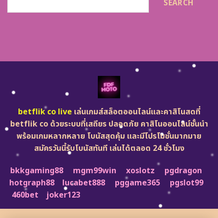
SEARCH
betflik co live
เล่นเกมส์สล็อตออนไลน์และคาสิโนสดที่
betflik co ด้วยระบบที่เสถียร ปลอดภัย คาสิโนออนไลน์ชั้นนำ
พร้อมเกมหลากหลาย โบนัสสุดคุ้ม และมีโปรโมชั่นมากมาย
สมัครวันนี้รับโบนัสทันที เล่นได้ตลอด 24 ชั่วโมง
bkkgaming88
mgm99win
xoslotz
pgdragon
hotgraph88
lucabet888
pggame365
pgslot99
460bet
joker123